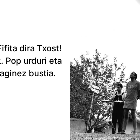
fita dira Txost!
. Pop urduri eta
raginez bustia.