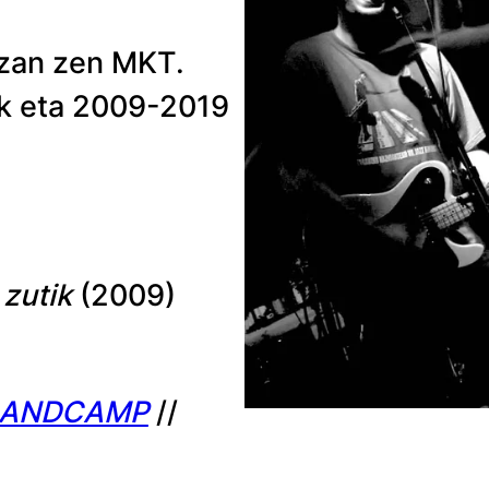
izan zen MKT.
eak eta 2009-2019
 zutik
(2009)
ANDCAMP
//