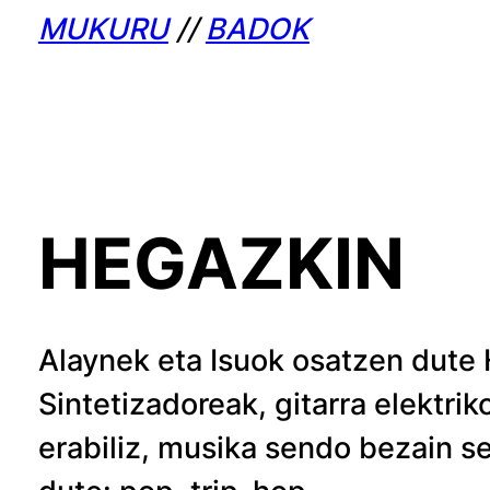
MUKURU
//
BADOK
HEGAZKIN
Alaynek eta Isuok osatzen dute
Sintetizadoreak, gitarra elektri
erabiliz, musika sendo bezain se