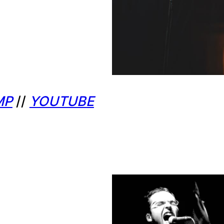
MP
//
YOUTUBE