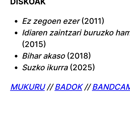
DISKOAK
Ez zegoen ezer
(2011)
Idiaren zaintzari buruzko ha
(2015)
Bihar akaso
(2018)
Suzko ikurra
(2025)
MUKURU
//
BADOK
//
BANDCA