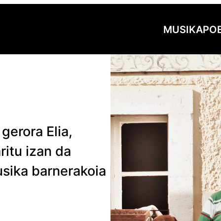
MUSIKA
PO
gerora Elia,
ritu izan da
usika barnerakoia