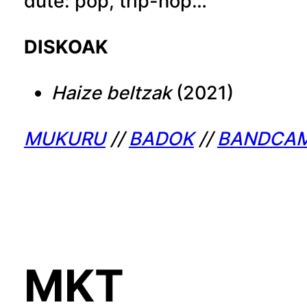
dute: pop, trip-hop…
DISKOAK
Haize beltzak
(2021)
MUKURU
//
BADOK
//
BANDCA
MKT