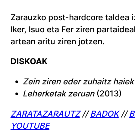
Zarauzko post-hardcore taldea 
Iker, Isuo eta Fer ziren partaid
artean aritu ziren jotzen.
DISKOAK
Zein ziren eder zuhaitz haiek
Leherketak zeruan
(2013)
ZARATAZARAUTZ
//
BADOK
//
B
YOUTUBE