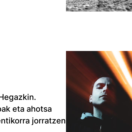
 Hegazkin.
koak eta ahotsa
ntikorra jorratzen