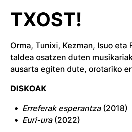
TXOST!
Orma, Tunixi, Kezman, Isuo eta Fi
taldea osatzen duten musikariak
ausarta egiten dute, orotariko e
DISKOAK
Erreferak esperantza
(2018)
Euri-ura
(2022)