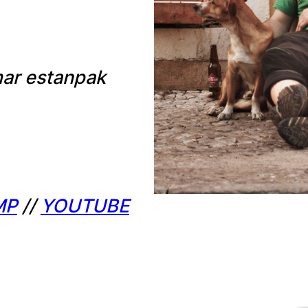
mar estanpak
MP
//
YOUTUBE