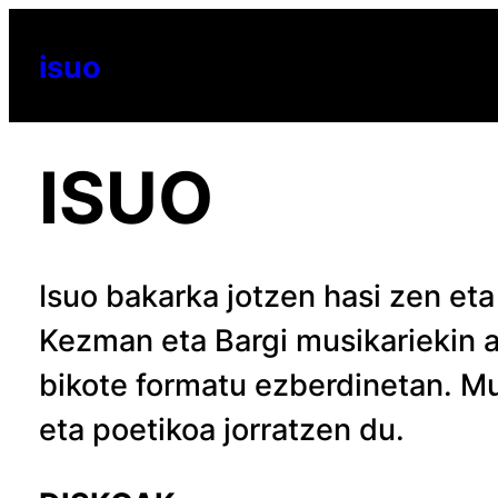
Joan
isuo
edukira
ISUO
Isuo bakarka jotzen hasi zen eta 
Kezman eta Bargi musikariekin a
bikote formatu ezberdinetan. M
eta poetikoa jorratzen du.